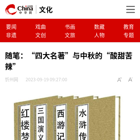
文化
要闻
戏曲
书画
数藏
教育
非遗
文创
文旅
人物
专题
随笔：“四大名著”与中秋的“酸甜苦
辣”
忻州网
2023-09-19 09:27:00