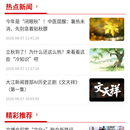
热点新闻
彩刻画。书中虽未具体描写师徒四人如何过中
秋节，却在第二十八回《脱难江流来国土承恩
今年是“闭眼秋”！中医提醒：暑热未
八戒转山林》中，借唐僧的眼睛，目睹了一段
消，先别急着贴秋膘
月圆人难圆的中秋心酸事。
2026-08-07 11:41:28
故事发生在“三打白骨精”之后，孙悟空
立秋到了！为什么还这么热？来看看这
被师父误会而被赶走。余下师徒三人行至碗子
些“冷知识”吧
山波月洞，在此占山为王的黄袍怪将唐僧捉
2026-08-07 11:37:24
去。黄袍怪的压寨夫人是宝象国的三公主百花
大江新闻首部AI历史正剧《文天祥》
羞，她好心救唐僧出洞，并托唐僧送一封家书
（第一集）
给阔别十三年的父母。信中，这位薄命的公主
2026-06-07 10:05:59
痛陈自己被妖怪霸占为妻的经历：“十三年前
八月十五日良夜佳辰，蒙父王恩旨，著各宫排
精彩推荐
宴，赏玩月华，共乐清霄盛会。正欢娱之间，
文博会探索“文化+”融合新路径