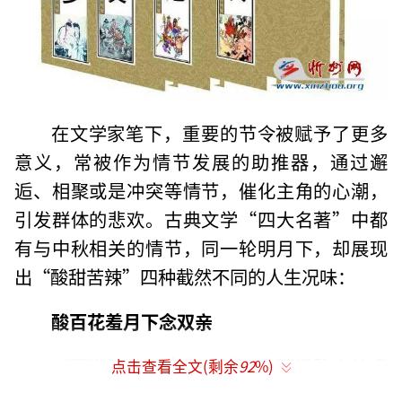
在文学家笔下，重要的节令被赋予了更多
意义，常被作为情节发展的助推器，通过邂
逅、相聚或是冲突等情节，催化主角的心潮，
引发群体的悲欢。古典文学“四大名著”中都
有与中秋相关的情节，同一轮明月下，却展现
出“酸甜苦辣”四种截然不同的人生况味：
酸百花羞月下念双亲
《西游记》以唐僧师徒四人取经路上的遭
点击查看全文(剩余
92
%)
遇见闻为主线，对世俗人伦的悲欢离合也有精