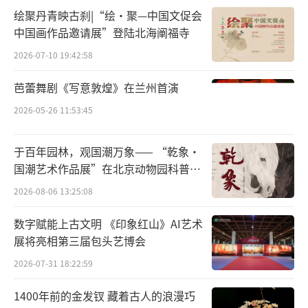
念旧盟，便在八月十五月圆之夜乘风而来将她
绘聚丹青映古刹|“绘·聚—中国文促会
掳走，以期再续前缘。如此看来，宝象国中秋
中国画作品邀请展”登陆北海阐福寺
夜的灾难，其实是百花羞的命中劫数。
2026-07-10 19:42:58
芭蕾舞剧《写意敦煌》在兰州首演
最后，借由师徒四人和天界诸仙之力，黄
袍怪还原为奎木狼，跟随玉帝位归天庭。而百
2026-05-26 11:53:45
花羞始终没了悟这段前情，仍以人间公主身份
于百年园林，观国潮万象—— “乾象·
回到父母身边，不明了那个被她埋怨了十三年
国潮艺术作品展”在北京动物园科普馆
的霸道魔王，曾是她心头皎若云间月的才貌仙
机动展厅开展
2026-08-06 13:25:08
郎。
数字赋能上古文明 《印象红山》AI艺术
甜贾雨村望月梦腾达
展将亮相第三届包头艺博会
2026-07-31 18:22:59
作为封建末世的百科全书，《红楼梦》以
事无巨细之笔徐徐摹刻出钟鸣鼎食之家的行乐
1400年前的金发钗 藏着古人的浪漫巧