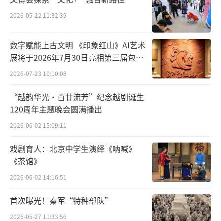
不觉一阵香风，闪出个金睛蓝面青发魔王，将
2026-05-22 11:32:39
女擒住，驾祥光，直带至半野山中无人处。”
中秋之夜华宴开，养尊处优的公主本正在
数字赋能上古文明 《印象红山》AI艺术
展将于2026年7月30日亮相第三届包头
宫中赏月游玩，却被一阵妖风裹挟掳走，从此
艺博会
2026-07-23 10:10:08
与父母音信两隔，被迫在荒山中与丑陋的妖王
相伴，并为之生儿育女。中秋之于百花羞，俨
“越韵华光·百廿流芳”纪念越剧诞生
然变成了世上最痛苦的节日，妖洞十三年中，
120周年主题晚会圆满播出
每至月圆良辰，这位闭月羞花的佳人所体验到
2026-06-02 15:09:11
的滋味唯有思念双亲、自怜身世的酸楚。
戏剧育人：北京中学生演绎《呐喊》
《茶馆》
值得一提的是，黄袍怪的老巢偏偏名
2026-06-02 14:16:51
叫“波月洞”，在百花羞看来，显然不会有浮
光跃金、静影沉璧的浪漫感受，反而时时唤起
首次曝光！秦军“特种部队”
她月圆之夜起风波的恐怖回忆。幸亏偶遇唐
2026-05-27 11:33:56