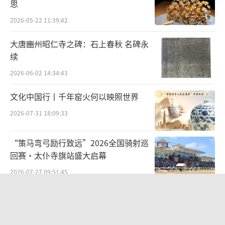
日常，尤其重视对中秋、元宵等重要节令的描
思
写，以乐景衬哀情。当各怀心事的主角，置身
2026-05-22 11:39:42
于同一方风光天地中，那入眼成永恒的秋月或
大唐豳州昭仁寺之碑：石上春秋 名碑永
春花，往往成为书中人的命运谶验。
续
2026-06-02 14:34:43
全书第一回《甄士隐梦幻识通灵贾雨村风
尘怀闺秀》即用一场不平凡的中秋之宴，为此
文化中国行丨千年窑火何以映照世界
后种种盛衰埋下伏笔。这场宴席只有两个出席
2026-07-31 18:09:33
者：姑苏名士甄士隐和客居葫芦庙、卖文为生
的寒儒贾雨村。
“策马弯弓励行致远”2026全国骑射巡
回赛·太仆寺旗站盛大启幕
甄士隐的姓名听起来冷淡，却是个古道热
2026-07-27 09:51:45
肠的人。中秋家宴已罢，他挂念着隔壁庙里的
从红山古玉年兽溯源文明根脉 数字艺术
穷书生一人孤零无伴，又特地在书房设清雅小
《印象红山》落地包头艺博会
宴，邀其前来共饮。对甄士隐来说，这份待人
2026-07-29 14:19:44