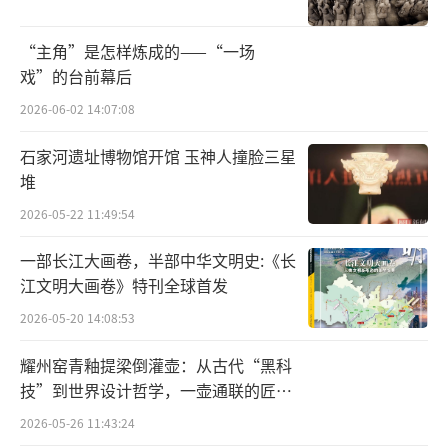
僧，才让她燃起脱离魔窟重返家邦的希望。
“主角”是怎样炼成的——“一场
大战黄袍怪的故事是《西游记》在三打白
戏”的台前幕后
骨精后的一个小高潮，足足占了四回情节，其
2026-06-02 14:07:08
中包含唐僧宝象国送信、黄袍怪变戏法害唐
石家河遗址博物馆开馆 玉神人撞脸三星
僧、白龙马化人救主、八戒花果山寻悟空等多
堆
个段落，峰回路转，曲折有致。但这段故事
2026-05-22 11:49:54
中，最为高妙深刻的构思，还是黄袍怪与百花
羞的这段啼笑因缘。
一部长江大画卷，半部中华文明史:《长
江文明大画卷》特刊全球首发
原来，黄袍怪是天界二十八宿中的奎木狼
2026-05-20 14:08:53
转世，而百花羞的前身是披香殿中侍香的玉
耀州窑青釉提梁倒灌壶：从古代“黑科
女，因彼此爱慕思凡，双双下界投胎，于红尘
技”到世界设计哲学，一壶通联的匠心
中结百年之好。令人唏嘘的是，投生为宝象国
宇宙
2026-05-26 11:43:24
公主的玉女竟不再认得前世情郎，黄袍怪仍心