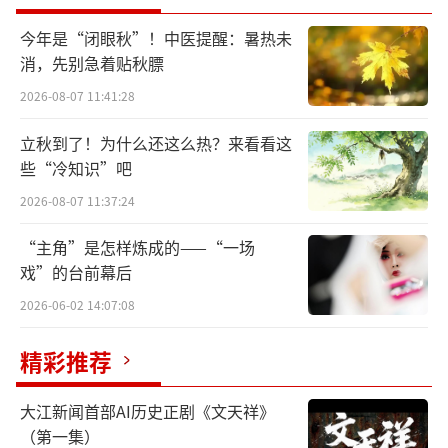
今年是“闭眼秋”！中医提醒：暑热未
消，先别急着贴秋膘
2026-08-07 11:41:28
01
立秋到了！为什么还这么热？来看看这
小时候，黄永玉觉得自己的家乡真大，大
些“冷知识”吧
到能装得下全世界最好玩的东西。
2026-08-07 11:37:24
80年前的凤凰是湘西地区最繁华的小城，
“主角”是怎样炼成的——“一场
对于还是孩子的黄永玉来说，好看东西实在太
戏”的台前幕后
多了：大傀儡戏、傩园戏、划龙船、重阳登
2026-06-02 14:07:08
高、元宵舞狮……
精彩推荐
他在心里想，好诗好词应该在这种地方长
大江新闻首部AI历史正剧《文天祥》
出来才好。
（第一集）