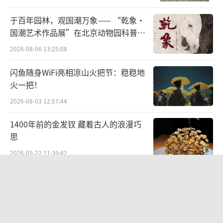
日子过得很苦，开学第一天他就把领来的
于百年园林，观国潮万象—— “乾象·
国潮艺术作品展”在北京动物园科普馆
新书卖了，换了袜子和肥皂。
机动展厅开展
2026-08-06 13:25:08
上课没有书，他整日泡在图书馆，翻遍整
闪鱼随身WiFi亮相凉山火把节：稳稳地
栋楼的书也没能调动起他想学习的心。
火一把！
2026-08-03 12:57:44
1400年前的金发钗 藏着古人的浪漫巧
思
2026-05-22 11:39:42
从红山古玉年兽溯源文明根脉 数字艺术
《印象红山》落地包头艺博会
2026-07-29 14:19:44