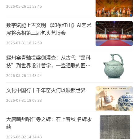
2026-05-26 11:53:45
黄永玉和父亲
数字赋能上古文明 《印象红山》AI艺术
可黄永玉偏偏与书本无缘，别人都在埋头
展将亮相第三届包头艺博会
苦读，他逃学跑去青石板小巷子里闲逛。匠人
2026-07-31 18:22:59
风筝画得漂亮，他一看就是半天。
耀州窑青釉提梁倒灌壶：从古代“黑科
他总觉得，小小的凤凰城里，还有一个更
技”到世界设计哲学，一壶通联的匠心
宇宙
大的世界。“纵使走到天涯海角，我都为它骄
2026-05-26 11:43:24
傲。”
文化中国行丨千年窑火何以映照世界
直到12岁家道中落，在外头“打滚”了五
2026-07-31 18:09:33
十年后，黄永玉才发觉，家乡实在太小了。
大唐豳州昭仁寺之碑：石上春秋 名碑永
因为无力抚养，父亲黄玉书将黄永玉托付
续
给堂弟，将他带到了福建的集美中学。
2026-06-02 14:34:43