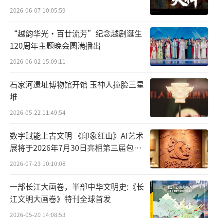
作为小城第一对自由恋爱的新式夫妻，母
2026-06-07 10:05:59
亲是凤凰城里第一个剪短发、穿短裙的女性；
“越韵华光·百廿流芳”纪念越剧诞生
父亲喜欢画画，能弹一手全凤凰独一无二的风
120周年主题晚会圆满播出
琴。
2026-06-02 15:09:11
家里经营的“古椿书屋”，是凤凰非常名
石家河遗址博物馆开馆 玉神人撞脸三星
的私塾馆。小时候，黄永玉便听家里太婆
堆
说：“我们家不买田，一块砚田足够了！”
2026-05-22 11:49:54
数字赋能上古文明 《印象红山》AI艺术
展将于2026年7月30日亮相第三届包头
艺博会
2026-07-23 10:10:08
一部长江大画卷，半部中华文明史:《长
江文明大画卷》特刊全球首发
2026-05-20 14:08:53