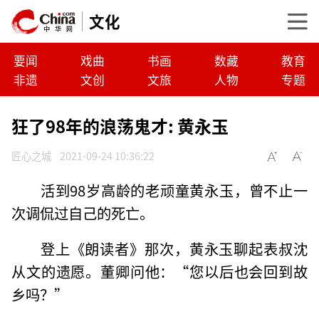
文化
要闻
戏曲
书画
数藏
教育
非遗
文创
文旅
人物
专题
狂了98年的浪荡鬼才: 黄永玉
匠心之城
2021-09-24 10:36:22
活到98岁高龄的老顽童黄永玉，曾不止一
次调侃过自己的死亡。
登上《朗读者》那次，黄永玉聊起表叔沈
从文的遗愿。董卿问他：“您以后也会回到故
乡吗？”