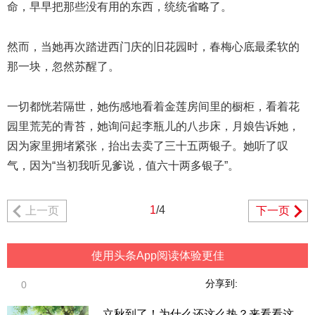
命，早早把那些没有用的东西，统统省略了。
然而，当她再次踏进西门庆的旧花园时，春梅心底最柔软的
那一块，忽然苏醒了。
一切都恍若隔世，她伤感地看着金莲房间里的橱柜，看着花
园里荒芜的青苔，她询问起李瓶儿的八步床，月娘告诉她，
因为家里拥堵紧张，抬出去卖了三十五两银子。她听了叹
气，因为“当初我听见爹说，值六十两多银子”。
1
/4
上一页
下一页
使用头条App阅读体验更佳
分享到:
0
立秋到了！为什么还这么热？来看看这