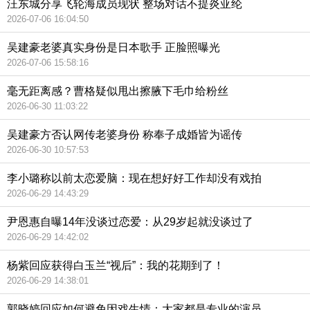
汪东城分享飞轮海成员现状 整场对话不提炎亚纶
2026-07-06 16:04:50
吴建豪老婆真实身份是日本歌手 正脸照曝光
2026-07-06 15:58:16
毫无距离感？曹格疑似甩出擦腋下毛巾给粉丝
2026-06-30 11:03:22
吴建豪方否认网传老婆身份 称奉子成婚皆为谣传
2026-06-30 10:57:53
李小璐称以前太恋爱脑：现在想好好工作却没有戏拍
2026-06-29 14:43:29
尹恩惠自曝14年没谈过恋爱：从29岁起就没谈过了
2026-06-29 14:42:02
杨紫回应获得白玉兰“视后”：我的花期到了！
2026-06-29 14:38:01
郭晓婷回应如何避免因戏生情：大家都是专业的演员