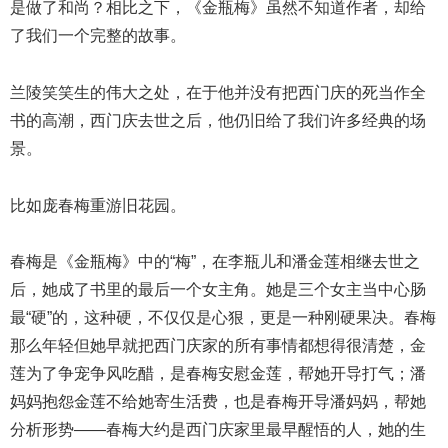
是做了和尚？相比之下，《金瓶梅》虽然不知道作者，却给
了我们一个完整的故事。
兰陵笑笑生的伟大之处，在于他并没有把西门庆的死当作全
书的高潮，西门庆去世之后，他仍旧给了我们许多经典的场
景。
比如庞春梅重游旧花园。
春梅是《金瓶梅》中的“梅”，在李瓶儿和潘金莲相继去世之
后，她成了书里的最后一个女主角。她是三个女主当中心肠
最“硬”的，这种硬，不仅仅是心狠，更是一种刚硬果决。春梅
那么年轻但她早就把西门庆家的所有事情都想得很清楚，金
莲为了争宠争风吃醋，是春梅安慰金莲，帮她开导打气；潘
妈妈抱怨金莲不给她寄生活费，也是春梅开导潘妈妈，帮她
分析形势——春梅大约是西门庆家里最早醒悟的人，她的生