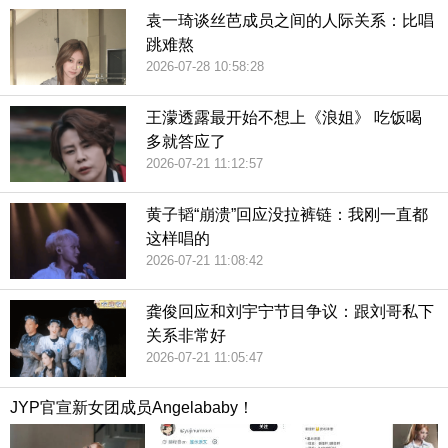
袁一琦谈丝芭成员之间的人际关系：比唱
跳难熬
2026-07-28 10:58:28
王濛透露最开始不想上《浪姐》 吃饭喝
多就答应了
2026-07-21 11:12:57
黄子韬“崩溃”回应没拉裤链：我刚一直都
这样唱的
2026-07-21 11:08:42
龚俊回应和刘宇宁节目争议：跟刘哥私下
关系非常好
2026-07-21 11:05:47
JYP官宣新女团成员Angelababy！